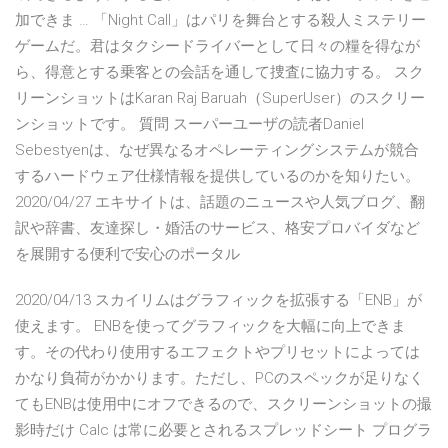
加できま … 「Night Call」はパリを舞台とする殺人ミステリー
ゲームだ。君はタクシードライバーとして日々の糧を得なが
ら、得意とする乗客との会話を通して捜査に協力する。 スク
リーンショットはKaran Raj Baruah（SuperUser）のスクリー
ンショットです。 質問 スーパーユーザの読者Daniel
Sebestyenは、なぜ異なるオペレーティングシステムが競合
するハードウェア仕様情報を提供しているのかを知りたい。
2020/04/27 エキサイトは、話題のニュースや人気ブログ、翻
訳や辞書、友達探し・婚活のサービス、格安プロバイダなど
を展開する便利で安心のポータル
2020/04/13 スカイリムはグラフィックを拡張する「ENB」が
使えます。 ENBを使ってグラフィックを大幅に向上できま
す。その代わり使用するエフェクトやプリセットによっては
かなり負荷がかかります。ただし、PCのスペックが足りなく
てもENBは使用中にオフできるので、スクリーンショットの撮
影時だけ Calc は常に必要とされるスプレッドシート プログラ