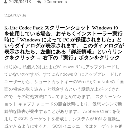
2020/04/13
9 Comments
2020/07/09
K-Lite Codec Pack スクリーンショット Windows 10
を使用している場合、おそらくインストーラー実行
時に「Windows によって PC が保護されました」と
いうダイアログが表示されます。 このダイアログが
表示されたら、左側にある「詳細情報」というリン
クをクリック → 右下の「実行」ボタンをクリック
はじめに 私個人的にはまだWindows 8.1にアップグレードし
ていないのですが、すでにWindows 8.1にアップグレードした
ユーザーから、ショートカットキーのWin+SがOneNoteの「画
面の領域の取り込み」と競合するという話題が上がってきた
ので、その対処方法についてまとめてみます。 スクリーンシ
ョット キャプチャ コードの競合状態により、仮想マシンで断
続的な障害が発生することがあります。 vSphere Client を使
用して iSCSI ターゲットを構成し、システムが IQN を自動生
成できるようにすると、iSCSI イニシエータはターゲットを追