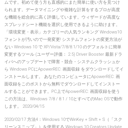
ムです。初めて使う方も直感的にまた簡単に使い方を見つけ
られます。データマイニングや複雑な計算をするプロが高度
な機能を総合的に高く評価しています。ウィザードが高度な
スプレッドシート機能を選択し使用できるように助けます。
「環境変更・表示」カテゴリーの人気ランキング Windows10
フォントが汚いので一発変更! システムフォントの変更方法が
ない Windows 10 で XP/Vista/7/8/8.1/10 のデフォルトに簡単
変更するツール (ユーザー評価： 2.5) Driver Booster 最新ドラ
イバへのアップデートで障害・競合・システムクラッシュか
ら Windows PCにApowerREC: 画面収録 をダウンロードしてイ
ンストールします。 あなたのコンピュータにApowerREC: 画
面収録をこのポストから無料でダウンロードしてインストー
ルすることができます。PC上でApowerREC: 画面収録を使う
この方法は、Windows 7/8 / 8.1 / 10とすべてのMac OSで動作
します。 2020/04/15
2020/02/17 方法4：Windows 10でWinKey + Shift + S（「スク
リーンスニップ」）を使用する Windows 10 Creators Update