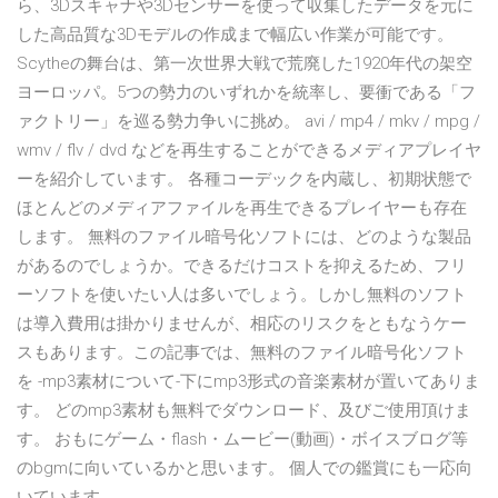
ら、3Dスキャナや3Dセンサーを使って収集したデータを元に
した高品質な3Dモデルの作成まで幅広い作業が可能です。
Scytheの舞台は、第一次世界大戦で荒廃した1920年代の架空
ヨーロッパ。5つの勢力のいずれかを統率し、要衝である「フ
ァクトリー」を巡る勢力争いに挑め。 avi / mp4 / mkv / mpg /
wmv / flv / dvd などを再生することができるメディアプレイヤ
ーを紹介しています。 各種コーデックを内蔵し、初期状態で
ほとんどのメディアファイルを再生できるプレイヤーも存在
します。 無料のファイル暗号化ソフトには、どのような製品
があるのでしょうか。できるだけコストを抑えるため、フリ
ーソフトを使いたい人は多いでしょう。しかし無料のソフト
は導入費用は掛かりませんが、相応のリスクをともなうケー
スもあります。この記事では、無料のファイル暗号化ソフト
を -mp3素材について-下にmp3形式の音楽素材が置いてありま
す。 どのmp3素材も無料でダウンロード、及びご使用頂けま
す。 おもにゲーム・flash・ムービー(動画)・ボイスブログ等
のbgmに向いているかと思います。 個人での鑑賞にも一応向
いています。