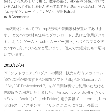
test とか 3.9.8b という風に、数字の後に、alpha や betaが付いて
いるのはおすすめしません 使ってみて音が悪かった場合は、別の
ものをダウンロードしてください 展開 Extract
8 Comments
-mp3素材について-下にmp3形式の音楽素材が置いてありま
す。 どのmp3素材も無料でダウンロード、及びご使用頂けま
す。 おもにゲーム・flash・ムービー(動画)・ボイスブログ等
のbgmに向いているかと思います。 個人での鑑賞にも一応向
いています。
2013/12/04
PDFソフトウェアプロダクトの開発・販売を行うスカイコム
[SKYCOM]が提供するPDF閲覧ソフト『SkyPDF Standard 7』
『SkyPDF Professional 7』を30日間無料でご利用いただける
体験版をご用意いたしました。 Amazon.co.jp: Scythe (Arc of
a Scythe Book 1) (English Edition) 電子書籍: Shusterman, Neal:
Kindleストア スポンサードリンク // こんにちは。 今回は