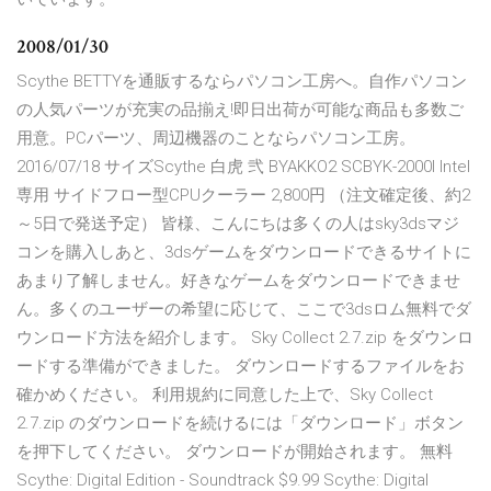
2008/01/30
Scythe BETTYを通販するならパソコン工房へ。自作パソコン
の人気パーツが充実の品揃え!即日出荷が可能な商品も多数ご
用意。PCパーツ、周辺機器のことならパソコン工房。
2016/07/18 サイズScythe 白虎 弐 BYAKKO2 SCBYK-2000I Intel
専用 サイドフロー型CPUクーラー 2,800円 （注文確定後、約2
～5日で発送予定） 皆様、こんにちは多くの人はsky3dsマジ
コンを購入しあと、3dsゲームをダウンロードできるサイトに
あまり了解しません。好きなゲームをダウンロードできませ
ん。多くのユーザーの希望に応じて、ここで3dsロム無料でダ
ウンロード方法を紹介します。 Sky Collect 2.7.zip をダウンロ
ードする準備ができました。 ダウンロードするファイルをお
確かめください。 利用規約に同意した上で、Sky Collect
2.7.zip のダウンロードを続けるには「ダウンロード」ボタン
を押下してください。 ダウンロードが開始されます。 無料
Scythe: Digital Edition - Soundtrack $9.99 Scythe: Digital