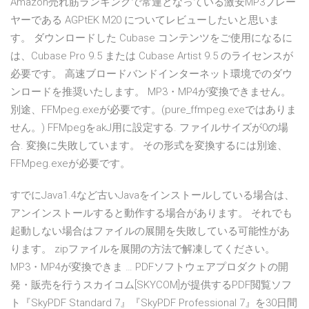
Amazon売れ筋ランキングで常連となっている激安MP3プレー
ヤーである AGPtEK M20 についてレビューしたいと思いま
す。 ダウンロードした Cubase コンテンツをご使用になるに
は、Cubase Pro 9.5 または Cubase Artist 9.5 のライセンスが
必要です。 高速ブロードバンドインターネット環境でのダウ
ンロードを推奨いたします。 MP3・MP4が変換できません。
別途、FFMpeg.exeが必要です。(pure_ffmpeg.exeではありま
せん。) FFMpegをakJ用に設定する. ファイルサイズが0の場
合. 変換に失敗しています。 その形式を変換するには別途、
FFMpeg.exeが必要です。
すでにJava1.4など古いJavaをインストールしている場合は、
アンインストールすると動作する場合があります。 それでも
起動しない場合はファイルの展開を失敗している可能性があ
ります。 zipファイルを展開の方法で解凍してください。
MP3・MP4が変換できま … PDFソフトウェアプロダクトの開
発・販売を行うスカイコム[SKYCOM]が提供するPDF閲覧ソフ
ト『SkyPDF Standard 7』『SkyPDF Professional 7』を30日間