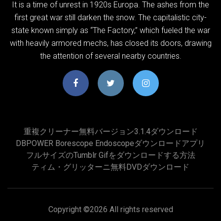
It is a time of unrest in 1920s Europa. The ashes from the
first great war still darken the snow. The capitalistic city-
state known simply as “The Factory,” which fueled the war
with heavily armored mechs, has closed its doors, drawing
the attention of several nearby countries.
重複クリーナー無料バージョン3.1.4ダウンロード
DBPOWER Borescope Endoscopeダウンロードアプリ
フルサイズのtumblr Gifをダウンロードする方法
ティム・グリッターニ無料DVDダウンロード
Copyright ©
2026 All rights reserved