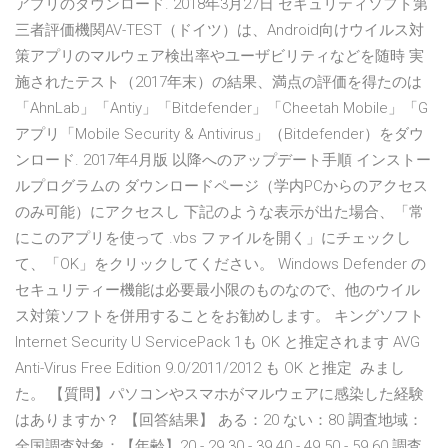
アプリのダウンロード. 2018年3月27日 セキュリティソフト第
三者評価機関AV-TEST（ドイツ）は、Android向けウイルス対
策アプリのマルウェア検出率やユーザビリティなどを随時 実
施されたテスト（2017年末）の結果、満点の評価を得たのは
「AhnLab」「Antiy」「Bitdefender」「Cheetah Mobile」「G
アプリ「Mobile Security & Antivirus」（Bitdefender）をダウ
ンロード. 2017年4月版 以降へのアップデート手順 インストー
ルプログラムの ダウンロードページ（学内PCからのアクセス
のみ可能）にアクセスし 下記のような表示が出た場合、「常
にこのアプリを使って .vbs ファイルを開く」にチェックし
て、「OK」をクリックしてください。 Windows Defender の
セキュリティー機能は必要最小限のものなので、他のウイル
ス対策ソフトを併用することをお勧めします。 キングソフト
Internet Security U ServicePack 1も OK と推定されます AVG
Anti-Virus Free Edition 9.0/2011/2012 も OK と推定 みまし
た。 【質問】パソコンやスマホがマルウェアに感染した経験
はありますか？ 【回答結果】 ある：20 ない：80 調査地域：
全国調査対象：【年齢】20 - 29 30 - 39 40 - 49 50 - 59 60 調査