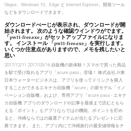
Skype、Windows 10、Edge と Internet Explorer、開発ツール
などをダウンロードできます。
ダウンロードべーじが表示され、ダウンロードが開
始されます。 次のような確認ウインドウがでます。
「pw11-free.exe」がセットアップファイルになりま
す。 インストール 「pw11-free.exe」を実行します。
いくつか注意点がありますので、メモを残したいと
思い
2017/12/11 2017/03/16 自販機の新体験！スマホで買った商品
を駅で受け取れるアプリ「acure pass」登場！ 株式会社JR東
日本ウォータービジネスは、アプリを使ってドリンクを購入
することができるエキナカ自販機「acure」の新モデル「イノ
ベーション自販機」および、専用アプリ「acure pass - エキナ
カ自販機 アプリのダウンロードや記事を最後まで読むともら
える「ポイント」もアプリならではの機能。ポイントを貯め
ると、沖縄ならではの厳選アイテムが当たるプレゼントに応
募できます。 また、アプリ内にて沖縄旅行の最安値情報をチ