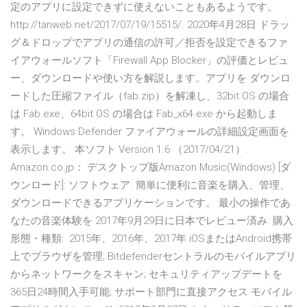
定のアプリに設定できずに使えないこともあるようです。
http://tanweb.net/2017/07/19/15515/. 2020年4月28日 ドラッ
グ＆ドロップでアプリの通信の許可／拒否を設定できるファ
イアウォールソフト「Firewall App Blocker」の評価とレビュ
ー、ダウンロードや使い方を解説します。アプリを ダウンロ
ードした圧縮ファイル（fab.zip）を解凍し、32bit OS の場合
は Fab.exe、64bit OS の場合は Fab_x64.exe から起動しま
す。 Windows Defender ファイアウォールの詳細設定画面を
表示します。 本ソフト Version 1.6 （2017/04/21）.
Amazon.co.jp： デスクトップ版Amazon Music(Windows) [ダ
ウンロード]: ソフトウェア. 簡単に便利に音楽を購入、管理、
ダウンロードできるアプリケーションです。 最小の操作であ
なたの音楽体験を 2017年9月29日に日本でレビュー済み. 購入
形態・種類: 2015年、2016年、2017年 iOSまたはAndroid携帯
上でブラウザを管理; Bitdefenderセントラルのモバイルアプリ
からネットワークをスキャン; セキュリティアップデートを
365日24時間入手可能; サポート部門に直接アクセス モバイル