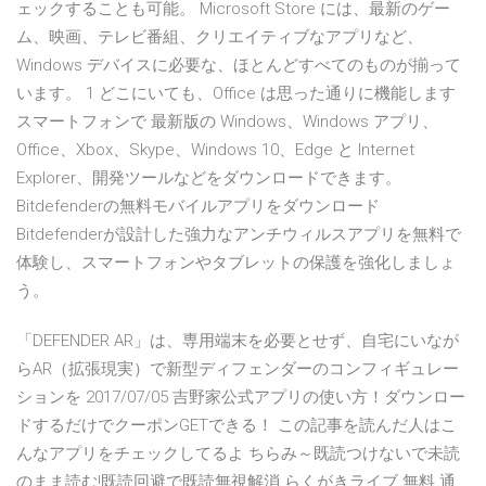
ェックすることも可能。 Microsoft Store には、最新のゲー
ム、映画、テレビ番組、クリエイティブなアプリなど、
Windows デバイスに必要な、ほとんどすべてのものが揃って
います。 1 どこにいても、Office は思った通りに機能します
スマートフォンで 最新版の Windows、Windows アプリ、
Office、Xbox、Skype、Windows 10、Edge と Internet
Explorer、開発ツールなどをダウンロードできます。
Bitdefenderの無料モバイルアプリをダウンロード
Bitdefenderが設計した強力なアンチウィルスアプリを無料で
体験し、スマートフォンやタブレットの保護を強化しましょ
う。
「DEFENDER AR」は、専用端末を必要とせず、自宅にいなが
らAR（拡張現実）で新型ディフェンダーのコンフィギュレー
ションを 2017/07/05 吉野家公式アプリの使い方！ダウンロー
ドするだけでクーポンGETできる！ この記事を読んだ人はこ
んなアプリをチェックしてるよ ちらみ～既読つけないで未読
のまま読む!既読回避で既読無視解消 らくがきライブ 無料 通