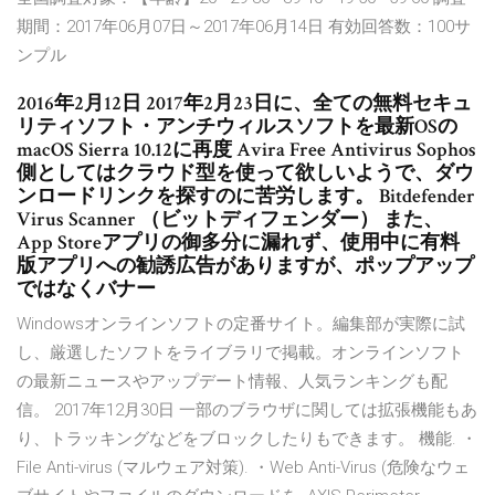
期間：2017年06月07日～2017年06月14日 有効回答数：100サ
ンプル
2016年2月12日 2017年2月23日に、全ての無料セキュ
リティソフト・アンチウィルスソフトを最新OSの
macOS Sierra 10.12に再度 Avira Free Antivirus Sophos
側としてはクラウド型を使って欲しいようで、ダウ
ンロードリンクを探すのに苦労します。 Bitdefender
Virus Scanner （ビットディフェンダー） また、
App Storeアプリの御多分に漏れず、使用中に有料
版アプリへの勧誘広告がありますが、ポップアップ
ではなくバナー
Windowsオンラインソフトの定番サイト。編集部が実際に試
し、厳選したソフトをライブラリで掲載。オンラインソフト
の最新ニュースやアップデート情報、人気ランキングも配
信。 2017年12月30日 一部のブラウザに関しては拡張機能もあ
り、トラッキングなどをブロックしたりもできます。 機能. ・
File Anti-virus (マルウェア対策). ・Web Anti-Virus (危険なウェ