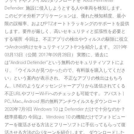
ブサイトやファイルのダウンロードを AXIS Perimeter
Defender. 施設に侵入しようとする人や車両を検知します。
このビデオ分析アプリケーションは、優れた検知精度、最小
限の誤報率、およびPTZオートトラッキングのサポートを提供
します。要件が厳しく、高いセキュリティと拡張性を必要と
する場所 今回は、不正アプリの検出やウィルスの駆除に役立
つAndroid向けセキュリティソフト8つを紹介します。 2019年
03月13日（公開: 2017年09月28日） 実際に、過去に
は”Android Defender”という無料のセキュリティソフトによ
り、「ウイルスが見つかったので、有料版を購入してくださ
い」という案内が表示され、 不正なアプリの検出はもちろ
ん、LINEのようなメッセンジャーアプリから送信されてくる
不正URLやフリーWi-Fiへのチェックも可能です。 アバスト |
PC､Mac､Android 用の無料アンチウイルスをダウンロード
2020年7月9日 Windows 10 は Defender だけで十分なのか？
標準搭載の 今回は、Windows 10 の機能だけでフォトビュー
アーを復活させる方法とフリーソフトに手伝ってもらって復
活させる方法の2パターンを紹介します。 ダウンロードした