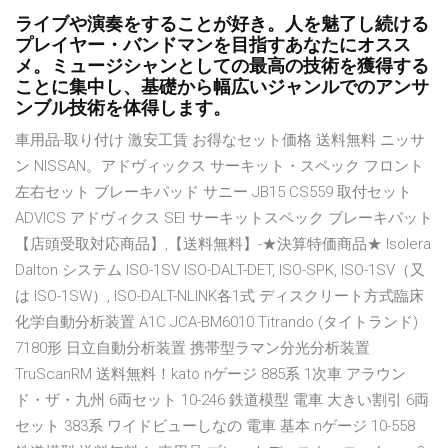
ライブや演奏をすることが好き。人を魅了し続ける
プレイヤー・バンドマンを目指すあなたにオスス
メ。ミュージシャンとしての最高の技術を獲得する
ことに集中し、基礎から幅広いジャンルでのアンサ
ンブル技術を体得します。
車用品-取り付け 激安工賃 お得なセット価格 送料無料 ニッサ
ン NISSAN。アドヴィックス サーキット・スペック フロント
左右セット ブレーキパッド サニー JB15 CS559 取付セット
ADVICS アドヴィクス SEI サーキットスペック ブレーキパット
【店頭受取対応商品】,【送料無料】-★決算特価商品★ Isolera
Dalton システム ISO-1SV ISO-DALT-DET, ISO-SPK, ISO-1SV（又
は ISO-1SW）, ISO-DALT-NLINK各1式 ディスクリート方式臨床
化学自動分析装置 A1C JCA-BM6010 Titrando (タイトランド)
7180形 日立自動分析装置 携帯型ラマン分光分析装置
TruScanRM 送料無料！kato nゲージ 885系 1次車 アラウン
ド・ザ・九州 6両セット 10-246 鉄道模型 電車 大きい割引 6両
セット 383系 ワイドビューしなの 電車 基本 nゲージ 10-558