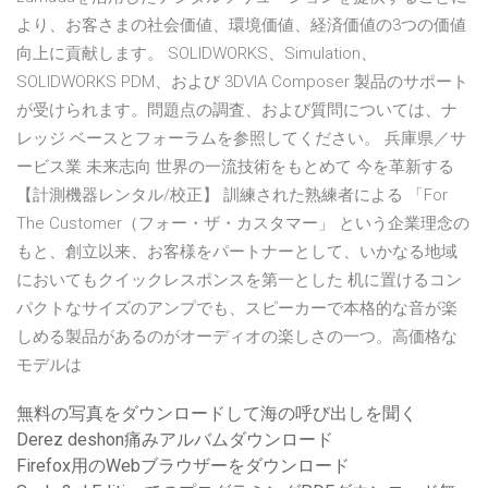
より、お客さまの社会価値、環境価値、経済価値の3つの価値
向上に貢献します。 SOLIDWORKS、Simulation、
SOLIDWORKS PDM、および 3DVIA Composer 製品のサポート
が受けられます。問題点の調査、および質問については、ナ
レッジ ベースとフォーラムを参照してください。 兵庫県／サ
ービス業 未来志向 世界の一流技術をもとめて 今を革新する
【計測機器レンタル/校正】 訓練された熟練者による 「For
The Customer（フォー・ザ・カスタマー」 という企業理念の
もと、創立以来、お客様をパートナーとして、いかなる地域
においてもクイックレスポンスを第一とした 机に置けるコン
パクトなサイズのアンプでも、スピーカーで本格的な音が楽
しめる製品があるのがオーディオの楽しさの一つ。高価格な
モデルは
無料の写真をダウンロードして海の呼び出しを聞く
Derez deshon痛みアルバムダウンロード
Firefox用のWebブラウザーをダウンロード