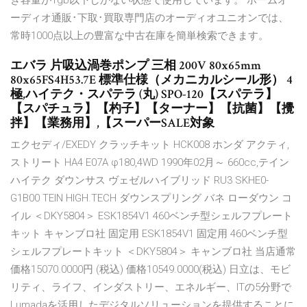
き容量が1gb以下しかない状態で使用しています。 ホームオ
ーディオ通販･下取･買取専門店のオーディオユニオンでは、
常時1000点以上の豊富な中古在庫を簡単検索できます。
エバラ 片吸込渦巻ポンプ 三相 200V 80x65mm
80x65FS4H53.7E 標準仕様（メカニカルシール形） 4
極,ハイテク・スパテラ (丸) SPO-120【スパテラ】
【スパチュラ】【杓子】【ターナー】【抗菌】【攪
拌】【業務用】,【スーパーSALE対象
エクセディ/EXEDY クラッチキット HCK008 ホンダ アクティ,
ストリート HA4 E07A φ180,4WD 1990年02月～ 660cc,テイン
ハイテク ダウンサス ヴェゼルハイブリッド RU3 SKHE0-
G1B00 TEIN HIGH.TECH ダウンスプリング バネ ローダウン コ
イル ＜DKY5804＞ ESK1854V1 460ベンチ型シェルフプレート
キット キャンブロ社 固定用 ESK1854V1 固定用 460ベンチ型
シェルフプレートキット ＜DKY5804＞ キャンブロ社 当店通常
価格15070.0000円 (税込) 価格10549.0000(税込) 日立は、モビ
リティ、ライフ、インダストリー、エネルギー、ITの5分野で
Lumadaを活用したデジタルソリューションを提供することに