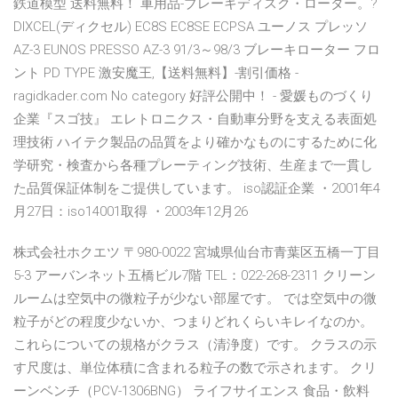
鉄道模型 送料無料！ 車用品-ブレーキディスク・ローター。?
DIXCEL(ディクセル) EC8S EC8SE ECPSA ユーノス プレッソ
AZ-3 EUNOS PRESSO AZ-3 91/3～98/3 ブレーキローター フロ
ント PD TYPE 激安魔王,【送料無料】-割引価格 -
ragidkader.com No category 好評公開中！ - 愛媛ものづくり
企業『スゴ技』 エレトロニクス・自動車分野を支える表面処
理技術 ハイテク製品の品質をより確かなものにするために化
学研究・検査から各種プレーティング技術、生産まで一貫し
た品質保証体制をご提供しています。 iso認証企業 ・2001年4
月27日：iso14001取得 ・2003年12月26
株式会社ホクエツ 〒980-0022 宮城県仙台市青葉区五橋一丁目
5-3 アーバンネット五橋ビル7階 TEL：022-268-2311 クリーン
ルームは空気中の微粒子が少ない部屋です。 では空気中の微
粒子がどの程度少ないか、つまりどれくらいキレイなのか。
これらについての規格がクラス（清浄度）です。 クラスの示
す尺度は、単位体積に含まれる粒子の数で示されます。 クリ
ーンベンチ（PCV-1306BNG） ライフサイエンス 食品・飲料