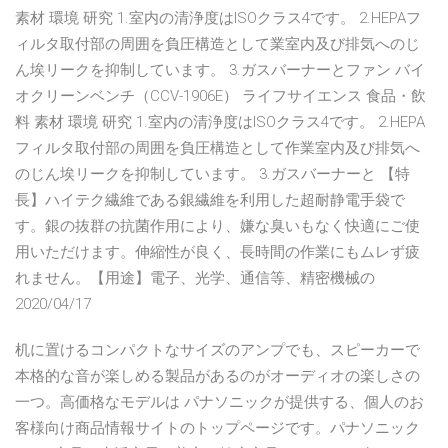
素材 環境 研究 1.室内の清浄度はISOクラス4です。 2.HEPAフ
ィルタ取付部の周囲を負圧構造として業室内及び排気へのじ
ん埃リークを抑制しています。 3.ガスバーナーとファン バイ
オクリーンベンチ（CCV-1906E） ライフサイエンス 食品・飲
料 素材 環境 研究 1.室内の清浄度はISOクラス4です。 2.HEPA
フィルタ取付部の周囲を負圧構造として作業室内及び排気へ
のじん埃リークを抑制しています。 3.ガスバーナーと 【特
長】ハイテク繊維である銀繊維を利用した超耐静電手袋で
す。銀の抜群の抗菌作用により、嫌な臭いもなく快適にご使
用いただけます。伸縮性が良く、長時間の作業にもムレず疲
れません。【用途】電子、光学、通信等、精密機械の
2020/04/17
机に置けるコンパクトなサイズのアンプでも、スピーカーで
本格的な音が楽しめる製品があるのがオーディオの楽しさの
一つ。高価格なモデルは パナソニックが提供する、個人のお
客様向け商品情報サイトのトップページです。パナソニック