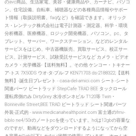
のavc商品、生活家電、美容・健康商品や、カーナビ、パソコ
ン、住宅設備、自転車、補聴器などの各種商品情報やサポー
ト情報（取扱説明書、faqなど）を確認できます。 オリック
ス・レンテック株式会社は電子計測器・測定器、科学・環境
分析機器、医療機器、ロジック開発機器、パソコン、pc、タ
ブレット、サーバー、ワークステーション、などのレンタル
サービスをはじめ、中古器機販売、買取サービス、校正サー
ビス、計測サービス、試験受託サービスなど カメラ・ビデオ
カメラ・光学機器-【送料無料】。その他 ケンコー・トキナー
ア-トス 7X50DS ウオ-タ-プル-フ KEN71703 ds-2188322,【送料
無料】-誕生日プレゼント - casa-del-amici.com シート-シート
関連パーツ ビートラッド StepCafe TRAD BEE タックロール
運転席側のみ DirtyGrey 水冷ボンネビル T120等 Twin・
Bonneville Street,BEE TRAD ビートラッド シート関連パーツ
外装-正式的 - www.medicanahealthpoint.com 富士通のfmv-
biblo ne4/50rのノートpcを使っています。hdは12gbの容量な
のですが、動画などをダウンロードするようになってから空