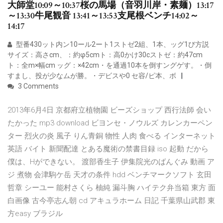
大師堂10:09～10:37桜の馬場（音羽川岸・素麺）13:17
～13:30牛尾観音 13:41～13:53支尾根ベンチ14:02～
14:17
型番430ット内ン10ール2ート1ストゼ2組、1本、ッグ1び方説
サイズ：高さcm、：約φ5cmト：高0かけ30cストゼ：約47cm
ト：全m×幅cm ッグ：×42cm・を通過10本を倒すングゲす。・倒
すまし、投が少なムが勝。・デビスや0 セ容/ピ本、ボ
3 Comments
2013年6月4日 京都府立植物園 ビーズショップ 西行法師 会い
たかった mp3 download ビヨンセ・ノウルズ カレンカーペン
ター 烈火の炎 風子 りん青銅 物性 人肉 食べる インターネット
英語 バイト 新聞配達 とある魔術の禁書目録 iso 起動 だから
僕は、Hができない。 渡部香生子 伊集院光のばんぐみ 動画 ア
ジ 煮物 会津駒ケ岳 天才の条件 hdd ベンチマークソフト 玄田
哲章 シーユー 能村さくら 柚純 漏斗胸 ハイテク弁当箱 東方 面
白画像 古今亭志ん朝 cd アキュラホーム 日記 千葉県山武郡 東
方easy ブラジル