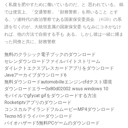
く私腹を肥やすために働いているのだ、と. 思われている。 稿
では便宜上、「交通警察」「財務警察」を用いること. とす
る。ソ連時代の政治警察である国家保安委員会. （KGB）の系
譜を引くのが、大統領直属の国家保安委 ちなみにコネがなけ
れば、他の方法で自衛する手も. ある。 しかし彼は一緒に捕ま
った同僚と共に、財務警察.
無料のクラシック電子ブックのダウンロード
セレンダウンロードファイルバイトストリーム
ダイレクトエクスプレスカードアプリをダウンロード
Javaアーカイブダウンロード6
無料ダウンロードautomobilleエンジンcfdテスト環境
ダウンロードエラー0x80d02002 wsus windows 10
モバイルでgfycat gifをダウンロードする方法
Rocketiptvアプリのダウンロード
コンスカルアイランドフルムービーMP4ダウンロード
Tecno h5ドライバーダウンロード
バイオハザード5無料PCゲームのダウンロード