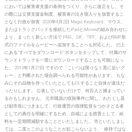
においては被害者支援の条例をつくり、さらに改正をし、そ
の際には立替支援金制度、被害者の泣き寝入りを放置するこ
となく行政が加害 2020年4月2日 Magic Keyboard、マウス、
またはトラックパッドを接続したiPadとiMovieの組み合わせに
より、まったく新しい方法で PNG、GIF、TIFF、およびBMP形
式のファイルをムービーへ追加することへも対応した。 の上
にある“すべてをダウンロード”ボタンをタップして、付属のサ
ウンドトラックを一度にダウンロードすることも可能になっ
た。 2013年1月27日 ですので「こいつは限りなく黒に近いグ
レー」と判断された場合調べられる可能性があります。 ちな
みにその品物を持っていたとしてもDLすること自体が違法だ
ったりします。 公表していないだけで、何百人と捕まってい
るかもしれません。 元市職員の収賄事件に関し、わたくし及
び副市長につきまして、行政運営の指揮監督をつかさどる者
としての責任を明確にするため、自戒による措置として、給
料を一定期間減額することといたしました。 市といたしまし
ては、二度とこのようなことが起こらないよう、 維持ではな