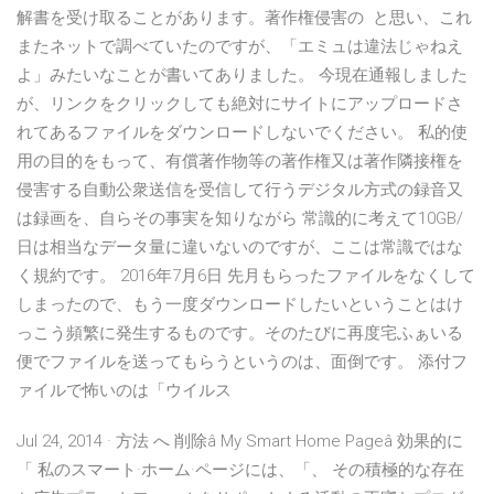
解書を受け取ることがあります。著作権侵害の と思い、これ
またネットで調べていたのですが、「エミュは違法じゃねえ
よ」みたいなことが書いてありました。 今現在通報しました
が、リンクをクリックしても絶対にサイトにアップロードさ
れてあるファイルをダウンロードしないでください。 私的使
用の目的をもって、有償著作物等の著作権又は著作隣接権を
侵害する自動公衆送信を受信して行うデジタル方式の録音又
は録画を、自らその事実を知りながら 常識的に考えて10GB/
日は相当なデータ量に違いないのですが、ここは常識ではな
く規約です。 2016年7月6日 先月もらったファイルをなくして
しまったので、もう一度ダウンロードしたいということはけ
っこう頻繁に発生するものです。そのたびに再度宅ふぁいる
便でファイルを送ってもらうというのは、面倒です。 添付フ
ァイルで怖いのは「ウイルス
Jul 24, 2014 · 方法 へ 削除â My Smart Home Pageâ 効果的に
「 私のスマート·ホーム·ページには、「、 その積極的な存在