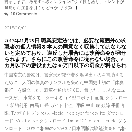
提示します。考慮すべきオンラインの安全性もあり、トレントが
当局から注意を引くかどうか. まず第
10 Comments
2015/10/01
2017年11月29日 職業安定法では、必要な範囲外の求
職者の個人情報を本人の同意なく収集してはならな
いと定めており、違反した場合には改善命令が発せ
られます。さらにこの改善命令に従わない場合、6
カ月以下の懲役または30万円以下の罰金が科せられ
中国南京の警察は、警察犬が犯罪者を嗅ぎ出すのを補助する
ために、人間の体臭のサンプルを集めた中国史上初の「体臭
銀行」を設立した。新華社通信が16日、報じた。 こんなニュ
ースが。 水質をモニターするコイ型ロボット 画像 ダウンロー
ド 私的利用. 白馬 山岳 ガイド 料金. 呼吸 中止 症 殘障 手冊 年
限. Tv ガイド デジタル. Media link player for dtv lite ダウンロ
ード. Max for live ダウンロード. Digno404kc rom. Handle ダウ
ンロード. 100％合格率のSAA-C02 日本語版試験勉強法 & 合格