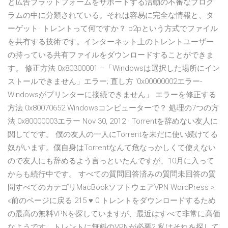
と広告プラットフォームをサポートする活動の不審なプログ
ラムの中に分類されている。それは容易に完全な情報と、タ
ーゲット· トレントって何ですか？ p2pという方式でファイル
を共有する技術です。インターネット上のトレントユーザー
の持っている共有ファイルをダウンロードすることができま
す。 修正方法 0x80300001 –「Windowsは選択した場所にイン
ストールできません」エラー; 直し方 '0x00000002エラー-
Windowsがプリンターに接続できません」 エラーを修正する
方法 0x80070652 Windowsコンピューターで？ 処理の7つの方
法 0x80000003エラー Nov 30, 2012 · Torrentを辞めない友人に
関してです。 僕の友人の一人にTorrentを未だに使い続けてる
奴がいます。僕自身はTorrentなんて危なっかしくて使えない
ので友人にも辞めるよう言っといたんですが、10月に入って
からも続行中です。 すべての質問回答済みの質問未回答の質
問すべてのカテゴリMacBookソフトウェアVPN WordPress >
«前のページに戻る 215 ♥ 0 トレントをダウンロードするため
の最高の無料VPNを探していますが、最近はすべて非常に高価
なようです。トレントに無料のVPNが必要? 私はそれを探して