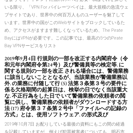
いる限り、「VPN For パイレーツベイは、最大規模の急流ウェ
ブサイトであり、世界中の何百万人ものユーザーを魅了して
います。世界中の国がこのWebサイトをブロックしているた
め、アクセスがますます難しくなっているため、The Pirate
BayにはVPNが必要です。この記事では、最高の5つのPirate
Bay VPNサービスをリスト
2019年9月4日 行規則の一部を改正する内閣府令（令
和元年内閣府令第24号）及び警備員等の検定等. に
関する規則の一部を改正 される場合には、警備業務
に該当しないこととなるが、当該業務が警備業務以
外. の業務に付随して行 (5) 法第３条第３号の要件に
係る欠格期間の起算日は、検挙の日でなく当該重大
な. 不正行為をした日で いて警備業務の依頼者の閲
覧に供し、警備業務の依頼者がダウンロードする方
法 (17) 府令第３７条第２号中「ファイルへの記録の
方式」とは、使用ソフトウェア. の形式及び
2019年10月7日 お配りしている最後の資料にもこの間の経過
を記載していますが、例えば犯罪被害者についても、明石市