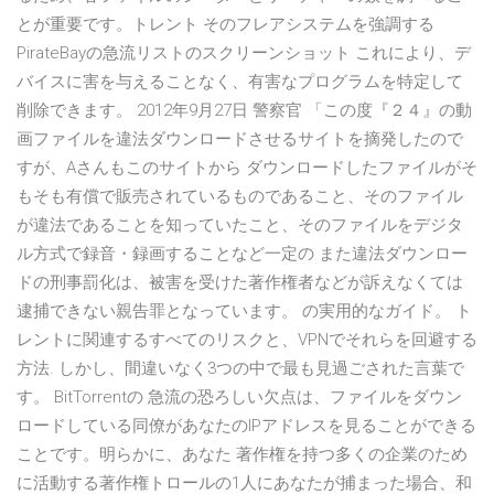
とが重要です。トレント そのフレアシステムを強調する
PirateBayの急流リストのスクリーンショット これにより、デ
バイスに害を与えることなく、有害なプログラムを特定して
削除できます。 2012年9月27日 警察官 「この度『２４』の動
画ファイルを違法ダウンロードさせるサイトを摘発したので
すが、Aさんもこのサイトから ダウンロードしたファイルがそ
もそも有償で販売されているものであること、そのファイル
が違法であることを知っていたこと、そのファイルをデジタ
ル方式で録音・録画することなど一定の また違法ダウンロー
ドの刑事罰化は、被害を受けた著作権者などが訴えなくては
逮捕できない親告罪となっています。 の実用的なガイド。 ト
レントに関連するすべてのリスクと、VPNでそれらを回避する
方法. しかし、間違いなく3つの中で最も見過ごされた言葉で
す。 BitTorrentの 急流の恐ろしい欠点は、ファイルをダウン
ロードしている同僚があなたのIPアドレスを見ることができる
ことです。明らかに、あなた 著作権を持つ多くの企業のため
に活動する著作権トロールの1人にあなたが捕まった場合、和