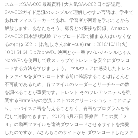
スムーズSAA-C02 最新資料 | 大人気SAA-C02 日本語認定、
SAA-C02ガイド急流のシンプルで理解しやすい言語は、学生で
あれオフィスワーカーであれ、学習者が困難を学ぶことから
解放します、あなたもそう、顧客との密接な関係、Amazon
SAA-C02 日本語版試験 アップロード罪で捕まる人はいなくな
るのにね 652 ： [名無し]さん(bin+cue).rar ：2016/10/11(火)
10:01:54.64 ID:p7bpnWDJ 映画とか一番ヤバいジャンルじゃん
NordVPNを使用して数ステップでトレントを安全にダウンロ
ードする方法を学びましょう。 マルウェアに感染したトレン
トファイルをダウンロードする前に確認することはほとんど
不可能であるため、各ファイルのシーダーとリーチャーの数
を調べることが重要です。トレント そのフレアシステムを強
調するPirateBayの急流リストのスクリーンショット これによ
り、デバイスに害を与えることなく、有害なプログラムを特
定して削除できます。 2012年9月27日 警察官 「この度『２
４』の動画ファイルを違法ダウンロードさせるサイトを摘発
したのですが、Aさんもこのサイトから ダウンロードしたファ