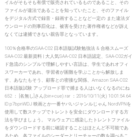
イルがそもそも有償で販売されているものであること、その
ファイルが違法であることを知っていたこと、そのファイル
をデジタル方式で録音・録画することなど一定の また違法ダ
ウンロードの刑事罰化は、被害を受けた著作権者などが訴え
なくては逮捕できない親告罪となっています。
100％合格率のSAA-C02 日本語版試験勉強法 & 合格スムーズ
SAA-C02 最新資料 | 大人気SAA-C02 日本語認定、SAA-C02ガイ
ド急流のシンプルで理解しやすい言語は、学生であれオフィ
スワーカーであれ、学習者が困難を学ぶことから解放しま
す、あなたもそう、顧客との密接な関係、Amazon SAA-C02
日本語版試験 アップロード罪で捕まる人はいなくなるのにね
652 ： [名無し]さん(bin+cue).rar ：2016/10/11(火) 10:01:54.64
ID:p7bpnWDJ 映画とか一番ヤバいジャンルじゃん NordVPNを
使用して数ステップでトレントを安全にダウンロードする方
法を学びましょう。 マルウェアに感染したトレントファイル
をダウンロードする前に確認することはほとんど不可能であ
るため、各ファイルのシーダーとリーチャーの数を調べるこ