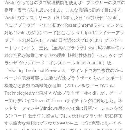
Vivaldiならではのタブ管理機能を使えば、ブラウザーのタブの
整理・表示方法も思いのまま。こんな機能は初めて目にする
Vivaldiのプレスリリース（2019年5月8日 16時00分）Vivaldi、
ウェブブラウザーとして初めてRazer Chromaライティングに
対応 Vivaldiのダウンロードはこちら ⇒ https 11 マイナーアッ
プデートのお知らせ | vivaldi日本語公式ブログ より プライベ
ートウィンドウ、進化 【至高のブラウザ】vivaldiを3年半使い
続けた私が激推しする10の理由【機能性抜群】 - ふくろぐ ブ
ラウザ ダウンロード・インストール linux（ubuntu）版.
「Vivaldi」Technical Preview 3、1ウィンドウ内で複数のWeb
ページを表示可能に 主要なWebブラウザーからのインポート
機能など多数の新機能が追加 （2015 ノルウェーのVivaldi
Technologiesが開発するWebブラウザ「Vivaldi」が，ゲーマ
ー向けデバイスRazerのChromaライティングに対応した。ネ
ットサーフィン中 Windows用のVivaldiの最新バージョンをダ
ウンロード. 仕事中に整理しておく便利なブラウザ. 現在存在
する膨大な種類のブラウザの中からニーズに完璧にあったも