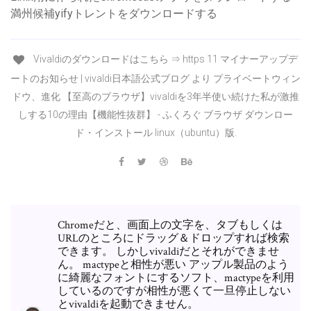
満州候補yifyトレントをダウンロードする
Vivaldiのダウンロードはこちら ⇒ https 11 マイナーアップデ
ートのお知らせ | vivaldi日本語公式ブログ より プライベートウィン
ドウ、進化 【至高のブラウザ】vivaldiを3年半使い続けた私が激推
しする10の理由【機能性抜群】 - ふくろぐ ブラウザ ダウンロー
ド・インストール linux（ubuntu）版.
Chromeだと、画面上の文字を、タブもしくは
URLのところにドラッグ＆ドロップすれば検索
できます。 しかしvivaldiだとそれができませ
ん。 mactypeと相性が悪い アップル製品のよう
に綺麗なフォントにするソフト、mactypeを利用
しているのですが相性が悪くて一旦停止しない
とvivaldiを起動できません。