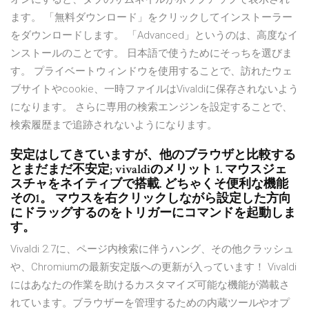
ます。 「無料ダウンロード」をクリックしてインストーラー
をダウンロードします。 「Advanced」というのは、高度なイ
ンストールのことです。 日本語で使うためにそっちを選びま
す。 プライベートウィンドウを使用することで、訪れたウェ
ブサイトやcookie、一時ファイルはVivaldiに保存されないよう
になります。 さらに専用の検索エンジンを設定することで、
検索履歴まで追跡されないようになります。
安定はしてきていますが、他のブラウザと比較する
とまだまだ不安定; vivaldiのメリット 1. マウスジェ
スチャをネイティブで搭載. どちゃくそ便利な機能
その1。 マウスを右クリックしながら設定した方向
にドラッグするのをトリガーにコマンドを起動しま
す。
Vivaldi 2.7に、ページ内検索に伴うハング、その他クラッシュ
や、Chromiumの最新安定版への更新が入っています！ Vivaldi
にはあなたの作業を助けるカスタマイズ可能な機能が満載さ
れています。ブラウザーを管理するための内蔵ツールやオプ