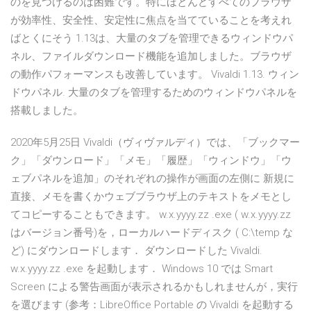
のを見つけるのは困難です。特にほとんどすべてのブラウザ
が効率性、安全性、安定性に焦点を当てていることを考えれ
ばとくにそう 1.13は、大量のタブを管理できるウィンドウパ
ネル、ファイルダウンロード機能を追加しました。ブラウザ
の動作パフォーマンスも改善しています。 Vivaldi 1.13. ウィン
ドウパネル. 大量のタブを管理するためのウィンドウパネルを
搭載しました。
2020年5月25日 Vivaldi（ヴィヴァルディ）では、「ブックマー
ク」「ダウンロード」「メモ」「履歴」「ウィンドウ」「ウ
ェブパネルを追加」のそれぞれの操作が画面の左側に 新規に
直接、メモを書くかウェブブラウザ上のテキストをメモとし
てコピーすることもできます。 w.x.yyyy.zz .exe ( w.x.yyyy.zz
はバージョン番号)を，ローカルハードディスク ( C:\temp な
ど) にダウンロードします． ダウンロードした Vivaldi.
w.x.yyyy.zz .exe を起動します． Windows 10 では Smart
Screen による警告画面が表示されるかもしれませんが，実行
を選びます (参考：LibreOffice Portable の Vivaldi を起動する