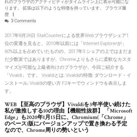
れのブラウザのアクティビティがタイムライン上に表示可能にな
ります。 拡張は以下のような特徴を持っています。 ブラウズ履
歴
3 Comments
2017年8月24日 StatCounterによる世界Webブラウザシェア1
位の変遷を見ると、2010年以前には「Internet Explorerが」
60%以上を占めていたものの、2017年3 シェアの上ではまだま
だ少数派ではありますが、Chromeよりもさらに柔軟なカスタ
マイズが可能な上級者向けのブラウザが、今回ご紹介する
「Vivaldi」です。 Vivaldiとは; Vivaldiの特徴; ダウンロード・イ
ンストール; Vivaldiの使い方 F2キーでウィンドウを表示しま
す。
WEB 【至高のブラウザ】Vivaldiを3年半使い続けた
私が激推しする10の理由【機能性抜群】 「Microsoft
Edge」も2020年1月15日に、Chromium(「Chrome」
のベース)版にバージョンアップで置き換わる予定
なので、Chrome周りの勢いという