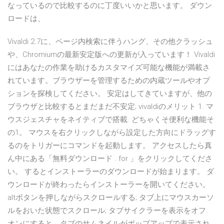
なっているので比較するのに丁度いいかと思います。 ダウン
ロードは、
Vivaldi 2.7に、ページ内検索に伴うハング、その他クラッシュ
や、Chromiumの最新安定版への更新が入っています！ Vivaldi
にはあなたの作業を助けるカスタマイズ可能な機能が満載さ
れています。ブラウザーを管理するための内蔵ツールやオプ
ションを探検してください。 安定はしてきていますが、他の
ブラウザと比較するとまだまだ不安定; vivaldiのメリット 1. マ
ウスジェスチャをネイティブで搭載. どちゃくそ便利な機能そ
の1。 マウスを右クリックしながら設定した方向にドラッグす
るのをトリガーにコマンドを起動します。 アクセスしたら真
ん中にある「無料ダウンロード . for 」をクリックしてくださ
い。 するとインストーラーのダウンロードが始まります。 ダ
ウンロードが終わったらインストーラーを開いてください。
altボタンを押しながらスクロールする; タブ上にマウスカーソ
ルをおいた状態でスクロール; タブサイクラーを表示をオフ.
オンにすると、タブのサムネイルがポップアップで表示され