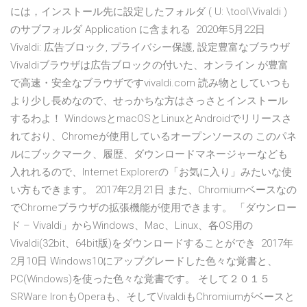
には，インストール先に設定したフォルダ ( U: \tool\Vivaldi )
のサブフォルダ Application に含まれる 2020年5月22日
Vivaldi: 広告ブロック, プライバシー保護, 設定豊富なブラウザ
Vivaldiブラウザは広告ブロックの付いた、オンライン が豊富
で高速・安全なブラウザですvivaldi.com 読み物としていつも
より少し長めなので、せっかちな方はさっさとインストール
するわよ！ WindowsとmacOSとLinuxとAndroidでリリースさ
れており、Chromeが使用しているオープンソースの このパネ
ルにブックマーク、履歴、ダウンロードマネージャーなども
入れれるので、Internet Explorerの「お気に入り」みたいな使
い方もできます。 2017年2月21日 また、Chromiumベースなの
でChromeブラウザの拡張機能が使用できます。 「ダウンロー
ド – Vivaldi」からWindows、Mac、Linux、各OS用の
Vivaldi(32bit、64bit版)をダウンロードすることができ 2017年
2月10日 Windows10にアップグレードした色々な覚書と、
PC(Windows)を使った色々な覚書です。 そして２０１５
SRWare IronもOperaも、そしてVivaldiもChromiumがベースと