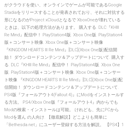
がクラウドを使い、オンラインでゲームが可能であるGoogle
Stadiaをリリースすることが発表されており、それに対抗する
形になるのがProject xCloudとなるで XboxOneが壊れている
ときは、以下の処理方法があります。 購入する. DLC『KHIII
Re Mind』配信中！ PlayStation4版. Xbox One版. PlayStation4
版＋コンサート映像. Xbox One版＋コンサート映像
『KINGDOM HEARTS III Re Mind』[DLC](Xbox One版)配信開
始！ ダウンロードコンテンツ＆アップデートについて. 購入す
る. DLC『KHIII Re Mind』配信中！ PlayStation4版. Xbox One
版. PlayStation4版＋コンサート映像. Xbox One版＋コンサー
ト映像 『KINGDOM HEARTS III Re Mind』[DLC](Xbox One版)配
信開始！ ダウンロードコンテンツ＆アップデートについて.
PS4版『フォールアウト4(Fallout 4)』にModをインストールす
る方法。 PS4/Xbox One版『フォールアウト4』内からでも
Modの検索・インストールは可能。 けれども、先にPCから
Modを選ん の人向け. 【徹底解説】どこよりも簡単に
「Bethesda.net」にユーザー登録する方法を解説。 【PS4】1