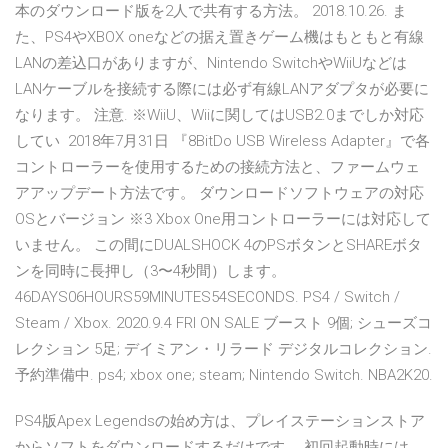
本のダウンロード版を2人で共有する方法。 2018.10.26. ま
た、PS4やXBOX oneなどの据え置きゲーム機はもともと有線
LANの差込口がありますが、Nintendo SwitchやWiiUなどは
LANケーブルを接続する際には必ず有線LANアダプタが必要に
なります。 注意. ※WiiU、Wiiに関してはUSB2.0までしか対応
してい 2018年7月31日 『8BitDo USB Wireless Adapter』で各
コントローラーを使用するための接続方法と、ファームウェ
アアップデート方法です。 ダウンロードソフトウェアの対応
OSとバージョン ※3 Xbox One用コントローラーには対応して
いません。 この間にDUALSHOCK 4のPSボタンとSHAREボタ
ンを同時に長押し（3〜4秒間）します。
46DAYS06HOURS59MINUTES54SECONDS. PS4 / Switch /
Steam / Xbox. 2020.9.4 FRI ON SALE ブースト 9個; シューズコ
レクション 5足; デイミアン・リラード デジタルコレクション.
予約準備中. ps4; xbox one; steam; Nintendo Switch. NBA2K20.
PS4版Apex Legendsの始め方は、プレイステーションストア
からソフトをダウンロードするだけです。 初回起動時には