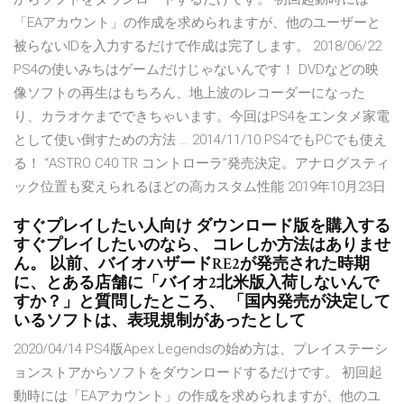
「EAアカウント」の作成を求められますが、他のユーザーと
被らないIDを入力するだけで作成は完了します。 2018/06/22
PS4の使いみちはゲームだけじゃないんです！ DVDなどの映
像ソフトの再生はもちろん、地上波のレコーダーになった
り、カラオケまでできちゃいます。今回はPS4をエンタメ家電
として使い倒すための方法 … 2014/11/10 PS4でもPCでも使え
る！ “ASTRO C40 TR コントローラ”発売決定。アナログスティ
ック位置も変えられるほどの高カスタム性能 2019年10月23日
すぐプレイしたい人向け ダウンロード版を購入する
すぐプレイしたいのなら、 コレしか方法はありませ
ん。 以前、バイオハザードRE2が発売された時期
に、とある店舗に「バイオ2北米版入荷しないんで
すか？」と質問したところ、 「国内発売が決定して
いるソフトは、表現規制があったとして
2020/04/14 PS4版Apex Legendsの始め方は、プレイステーシ
ョンストアからソフトをダウンロードするだけです。 初回起
動時には「EAアカウント」の作成を求められますが、他のユ