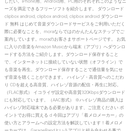
したい。iPhone用、Android用、PC用のそれぞれこのようなニ
ーズを満足できるフリーソフトを紹介します。 ダウンロード
clipbox android, clipbox android, clipbox android ダウンロー
ド 無料 はじめて音楽ダウンロードサービスをご利用いただく
際に必要なことを、moraならではのかんたんなステップでご
案内しています。moraのお客さまサポートページです。 お気
に入りの音楽をAmazon Musicから端末（アプリ）へダウンロ
ードする方法をご紹介します。ダウンロード保存すること
で、インターネットに接続していない状態（オフライン）で
も音楽を再生。ダウンロード保存することで通信量を気にせ
ず音楽を聴くことができます。 ハイレゾ・高音質へのこだわ
り CDを超える高音質、ハイレゾ音源の配信・再生に対応。
（FLAC形式） イコライザ設定や高音質320Kbpsダウンロード
にも対応しています。（AAC形式） ※ハイレゾ商品の購入は
ハイレゾ対応端末である必要があります、ご注意ください ポ
イントでお得に買える d 今回はアプリ「着メロメーカー」の
使い方とアラームへの設定方法を解説しています！着メロメ
ーカーでは、GarageBandというアプリと組み合わせる事で、