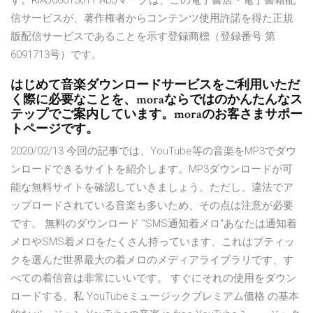
す。RIAJ00013011 ABJマークは、この電子書店・電子書籍配
信サービスが、著作権者からコンテンツ使用許諾を得た正規
版配信サービスであることを示す登録商標（登録番号 第
6091713号）です。
はじめて音楽ダウンロードサービスをご利用いただ
く際に必要なことを、moraならではのかんたんなス
テップでご案内しています。moraのお客さまサポー
トページです。
2020/02/13 今回の記事では、YouTube等の音楽をMP3でダウ
ンロードできるサイトを紹介します。MP3ダウンロードが可
能な無料サイトを確認していきましょう。ただし、違法でア
ップロードされている音楽も多いため、その点は注意が必要
です。 無料のダウンロード "SMS通知着メロ"あなたは通知着
メロやSMS着メロをたくさん持っています、これはブティッ
クを選んだ世界最大の着メロのメディアライブラリです、す
べての着信音は非常にいいです。 すぐにそれの使用をダウン
ロードする、私 YouTubeミュージックプレミアム価格 の基本