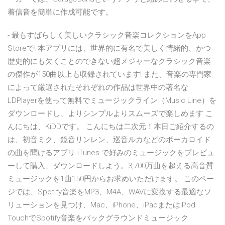
着信音を簡単に作成可能です。
‎- 最もすばらしく美しいクラシック音楽コレクションをApp
Storeで! 本アプリには、世界的に有名で美しく情緒的、かつ
歴史的にも欠くことのできない超メジャーなクラシック音楽
の傑作が150曲以上も収録されています! また、音楽の専門家
によって厳選されたそれぞれの作品は世界中の著名な
LDPlayerを使って無料でミュージックライン（Music Line）を
ダウンロードし、よりシンプルよりスムーズで楽しめます こ
んにちは、KiDDです。 こんにちは二次元！本日ご紹介するの
は、初音ミク、鏡音リンレン、巡音ルカなどのボーカロイド
の曲を聞けるアプリ iTunes で好みのミュージックをプレビュ
ーして購入、ダウンロードしよう。3,700万曲を超える高音質
ミュージックを1曲150円からお求めいただけます。 このペー
ジでは、Spotify音楽をMP3、M4A、WAVに変換する最適なソ
リューションを見つけ、Mac、iPhone、iPadまたはiPod
TouchでSpotify音楽をバックグラウンドミュージック