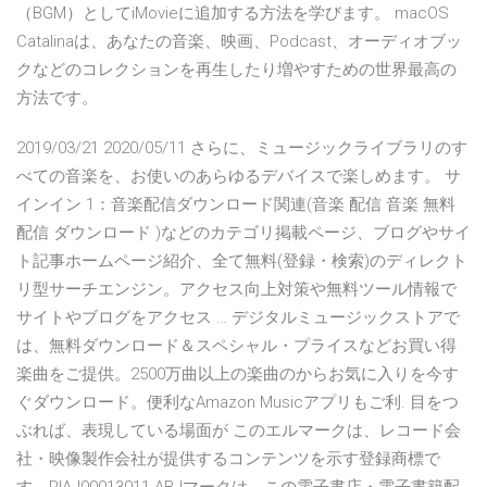
（BGM）としてiMovieに追加する方法を学びます。 macOS
Catalinaは、あなたの音楽、映画、Podcast、オーディオブッ
クなどのコレクションを再生したり増やすための世界最高の
方法です。
2019/03/21 2020/05/11 さらに、ミュージックライブラリのす
べての音楽を、お使いのあらゆるデバイスで楽しめます。 サ
インイン 1：音楽配信ダウンロード関連(音楽 配信 音楽 無料
配信 ダウンロード )などのカテゴリ掲載ページ、ブログやサイ
ト記事ホームページ紹介、全て無料(登録・検索)のディレクト
リ型サーチエンジン。アクセス向上対策や無料ツール情報で
サイトやブログをアクセス … デジタルミュージックストアで
は、無料ダウンロード＆スペシャル・プライスなどお買い得
楽曲をご提供。2500万曲以上の楽曲のからお気に入りを今す
ぐダウンロード。便利なAmazon Musicアプリもご利. 目をつ
ぶれば、表現している場面が このエルマークは、レコード会
社・映像製作会社が提供するコンテンツを示す登録商標で