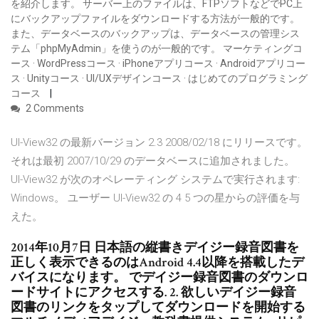
を紹介します。 サーバー上のファイルは、FTPソフトなどでPC上
にバックアップファイルをダウンロードする方法が一般的です。
また、データベースのバックアップは、データベースの管理シス
テム「phpMyAdmin」を使うのが一般的です。 マーケティングコ
ース · WordPressコース · iPhoneアプリコース · Androidアプリコー
ス · Unityコース · UI/UXデザインコース · はじめてのプログラミング
コース
2 Comments
UI-View32 の最新バージョン 2.3 2008/02/18 にリリースです。
それは最初 2007/10/29 のデータベースに追加されました。
UI-View32 が次のオペレーティング システムで実行されます:
Windows。 ユーザー UI-View32 の 4 5 つの星からの評価を与
えた。
2014年10月7日 日本語の縦書きデイジー録音図書を
正しく表示できるのはAndroid 4.4以降を搭載したデ
バイスになります。 でデイジー録音図書のダウンロ
ードサイトにアクセスする. 2. 欲しいデイジー録音
図書のリンクをタップしてダウンロードを開始する