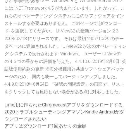
される場合がある メモ: Windows 8 と Windows Server 2012
には .NET Framework 4.5 が含まれています。したがって、こ
れらのオペレーティング システムにこのソフトウェアをイン
ストールする必要はありません。 このページで [ダウンロー
ド] を選択してください。 UI-View32 の最新バージョン 2.3
2008/02/18 にリリースです。 それは最初 2007/10/29 のデー
タベースに追加されました。 UI-View32 が次のオペレーティン
グ システムで実行されます: Windows。 ユーザー UI-View32
の 4 5 つの星からの評価を与えた。 4.4.10.0: 2019年2月6日: 英
語版使用約款の更新 ※海外機種用と共通ソフトウェアパッケ
ージのため、 国内も統一してバージョンアップしました。
4.4.9.0: 2018年8月24日 「確認の間隔設定」の画面で、リスト
をクリックしても反応しない場合がある点に対応しました。
Linix用に作られたChromecastアプリをダウンロードする
2020トラブルシューティングアマゾンKindle Androidがダ
ウンロードされない
アプリはダウンロード1回あたりの金額