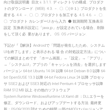
向け取扱説明書. 目次 ii. 3.1.1. ディレクトリの構成 . プロダク
トのダウンロード. (WEB). 4.3. －. 〇. 〇(※１). プロダクトを生
産する. 4.4. －. 〇. 〇. プロダクトを加工する. 4.5. 4.6. －. 〇.
〇. プロダクト カレンダーUI から入力. ⚫ 観測期間 互換表示
設定. 互換表示設定に「jaxa.jp」が設定されている場合、削除
をして頂く必. 要があります。 OS. OS バージョン.
下記が『【解決】Androidで「問題が発生したため、システム
UIを終了します」と表示される 場 合 の対処設定方法』につい
ての解説まとめです 「ホーム画面」→「設定」→「アプリ」
→「システムUI」アプリの「キャッシュを消去」を選択します
バージョン 64-bit Ubuntu 14.04 以降 64-bit Debian 8.0 以降 64-
bit OpenSUSE 13.3 以降 64-bit Fedora Linux 24 以降 プロセッ
サ SSE2 および SSE3 対応の Intel Pentium 4 プロセッサ以降
RAM 512 MB 以上 その他のソフトウェア
System.Runtime.WindowsRuntime.UI.Xaml.dll ：DLLエラーを
修正、ダウンロード、およびアップデートする方法. 最終更
新：05/09/2020 [読むための時間 一部のMODはバージョンア