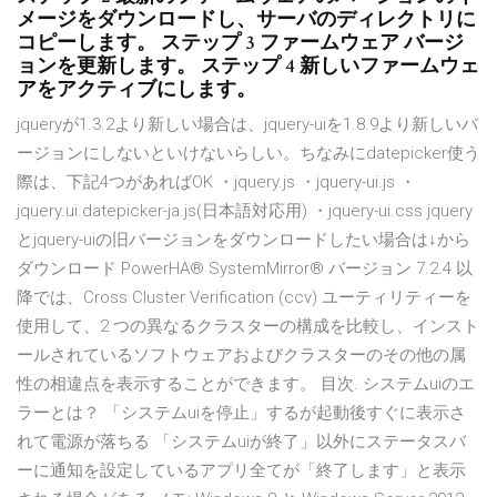
メージをダウンロードし、サーバのディレクトリに
コピーします。 ステップ 3 ファームウェア バージ
ョンを更新します。 ステップ 4 新しいファームウェ
アをアクティブにします。
jqueryが1.3.2より新しい場合は、jquery-uiを1.8.9より新しいバ
ージョンにしないといけないらしい。ちなみにdatepicker使う
際は、下記4つがあればOK ・jquery.js ・jquery-ui.js ・
jquery.ui.datepicker-ja.js(日本語対応用) ・jquery-ui.css jquery
とjquery-uiの旧バージョンをダウンロードしたい場合は↓から
ダウンロード PowerHA® SystemMirror® バージョン 7.2.4 以
降では、Cross Cluster Verification (ccv) ユーティリティーを
使用して、2 つの異なるクラスターの構成を比較し、インスト
ールされているソフトウェアおよびクラスターのその他の属
性の相違点を表示することができます。 目次. システムuiのエ
ラーとは？ 「システムuiを停止」するが起動後すぐに表示さ
れて電源が落ちる 「システムuiが終了」以外にステータスバ
ーに通知を設定しているアプリ全てが「終了します」と表示