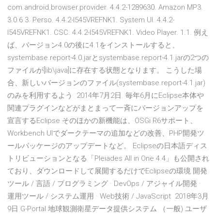
com.android.browser.provider. 4.4.2-1289630. Amazon MP3.
3.0.6 3. Perso. 4.4.2-I545VREFNK1. System UI. 4.4.2-
I545VREFNK1. CSC. 4.4.2-I545VREFNK1. Video Player. 1.1. 例え
ば、バージョン4.0の後に4.1をインストールすると、
systembase.report-4.0.jarとsystembase.report-4.1.jarの2つの
ファイルが[lib\java]に存在する状態となります。 こうした場
合、新しいバージョンのファイル(systembase.report-4.1.jar)
のみを利用するよう 2014年7月2日. 毎年6月にEclipse本体や
関連プラグインなどがまとまって一斉にバージョンアップを
宣言するEclipse そのほかの新機能は、OSGi R6サポート、
Workbench UIでダークテーマの追加などの改善、PHP開発ツ
ールパッケージのアップデートなど。 Eclipseの日本語ディス
トリビューションとなる「Pleiades All in One 4.4」も公開され
ており、ダウンロードして展開するだけでEclipseの環境 開発
ツール / 言語 / プログラミング · DevOps / アジャイル開発 ·
運用ツール / システム運用 · Web技術 / JavaScript 2018年3月
9日 G-Portal 地球観測衛星データ提供システム （一般) ユーザ