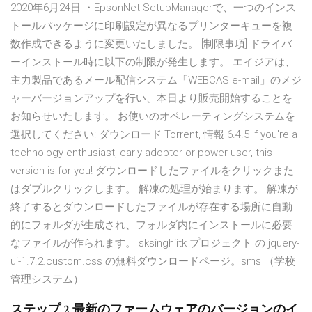
2020年6月24日 ・EpsonNet SetupManagerで、一つのインス
トールパッケージに印刷設定が異なるプリンターキューを複
数作成できるように変更いたしました。 [制限事項] ドライバ
ーインストール時に以下の制限が発生します。 エイジアは、
主力製品であるメール配信システム「WEBCAS e-mail」のメジ
ャーバージョンアップを行い、本日より販売開始することを
お知らせいたします。 お使いのオペレーティングシステムを
選択してください: ダウンロード Torrent, 情報 6.4.5 If you're a
technology enthusiast, early adopter or power user, this
version is for you! ダウンロードしたファイルをクリックまた
はダブルクリックします。 解凍の処理が始まります。 解凍が
終了するとダウンロードしたファイルが存在する場所に自動
的にフォルダが生成され、フォルダ内にインストールに必要
なファイルが作られます。 sksinghiitk プロジェクト の jquery-
ui-1.7.2.custom.css の無料ダウンロードページ。sms （学校
管理システム）
ステップ 2 最新のファームウェアのバージョンのイ