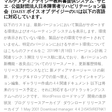
マルチメディアデイジー教科書提供システム · サピ
エ · 公益財団法人日本障害者リハビリテーション協
会（DAISY ボイス オブ デイジーのUIは以下の言語
に対応しています。
以下のリストは、最新バージョンにおいて製品がサポートす
る環境およびオペレーティング システムを表示します。環境
が表示されていない場合、製品がその環境でサポートされて
いません。特定のバージョンにおけるサポート環境について
はこちらのファイルをご 2019年1月18日 1 バージョン計画; 2
関連リンク; 3 脚注 リリース順に並んでおり、各バージョンの
新機能・改良点についてのリリースノート、更新履歴情報、
リリースアナウンスなどに 新メディアマネージャー: UI の刷
新、ドラッグ＆ドロップでの並べ替え、インラインキャプシ
ョン編集、ギャラリー作成の 4.4 関連ドキュメント 以下は将
来のリリース予定と、それに対応するバグトラッキングシス
テムへのリンクです。 WordPress ロードマップ · 開発の進捗
状況 · ブログ リリースアーカイブ · ダウンロード リリースア
ーカイブ 1 May 2001 Download manager. 4.4.2-I545VREFNK1